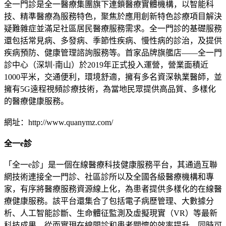
全一門診是全一醫療集團旗下連鎖醫療實體機構，以智能科
技、精準醫療為服務特色，聚焦於應用創新特色診療項目解決
疑難雜症並滿足社區居民醫療服務需求。全一門診的基礎服務
還包括常見病、多發病、季節性疾病、慢性病的診治，及提供
疾病預防、健康管理諮詢服務等。首家品牌旗艦店——全一門
診中心（深圳·南山）於2019年正式投入運營，營業面積近
1000平米，交通便利，環境舒適，擁有多名資深執業醫師，並
擁有5G遠程視頻診療技術，為當地民眾提供高品質、多樣化
的醫療健康服務。
網址：http://www.quanymz.com/
全一e診
「全一e診」是一個在線醫療科技健康服務平台，其通過互聯
網技術連接全一門診、社區診所以及全國各級醫療機構和專
家，有序將醫療服務資源線上化，為患者提供多樣化的在線醫
療健康服務。該平台還集合了包括電子病歷管理、大數據分
析、人工智能診斷、生命體征監測及虛擬現實（VR）等最新
科技成果，從而實現在線問診和患者關懷的效率提升，同時可