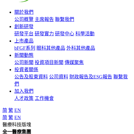
關於我們
公司概覽
主席報告
聯繫我們
創新研發
研發平台
研發實力
研發中心
科學活動
上市產品
bFGF系列
眼科其他產品
外科其他產品
新聞動態
公司新聞
投資項目新聞
傳媒聚焦
投資者關係
公告及股東資料
公司資料
財政報告及ESG報告
聯繫我
們
加入我們
人才政策
工作機會
简
繁
EN
简
繁
EN
醫療科技版塊
全一醫療集團