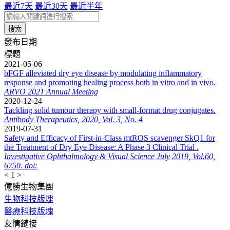
最近7天
最近30天
最近半年
發布日期
標題
2021-05-06
bFGF alleviated dry eye disease by modulating inflammatory
response and promoting healing process both in vitro and in vivo.
ARVO 2021 Annual Meeting
2020-12-24
Tackling solid tumour therapy with small-format drug conjugates.
Antibody Therapeutics, 2020, Vol. 3, No. 4
2019-07-31
Safety and Efficacy of First-in-Class mtROS scavenger SkQ1 for
the Treatment of Dry Eye Disease: A Phase 3 Clinical Trial
.
Investigative Ophthalmology & Visual Science July 2019, Vol.60,
6750. doi:
<
1
>
億勝生物集團
生物科技版塊
醫療科技版塊
友情鏈接