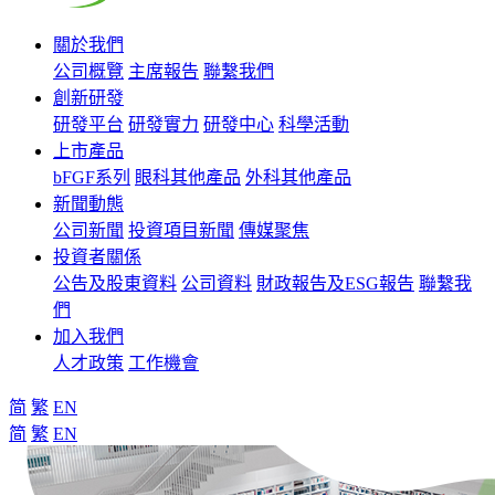
關於我們
公司概覽
主席報告
聯繫我們
創新研發
研發平台
研發實力
研發中心
科學活動
上市產品
bFGF系列
眼科其他產品
外科其他產品
新聞動態
公司新聞
投資項目新聞
傳媒聚焦
投資者關係
公告及股東資料
公司資料
財政報告及ESG報告
聯繫我
們
加入我們
人才政策
工作機會
简
繁
EN
简
繁
EN