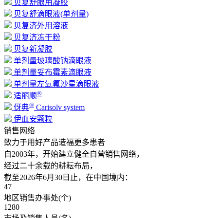
贝复舒眼用凝胶
贝复舒滴眼液(单剂量)
贝复济外用溶液
贝复济冻干粉
贝复新凝胶
单剂量玻璃酸钠滴眼液
单剂量妥布霉素滴眼液
单剂量左氧氟沙星滴眼液
®
适丽顺
®
伢典
Carisolv system
伊血安颗粒
销售网络
致力于用好产品造福更多患者
自2003年，开始建立健全自营销售网络，
经过二十余载的耕耘布局，
截至2026年6月30日止，在中国境内：
47
地区销售办事处(个)
1280